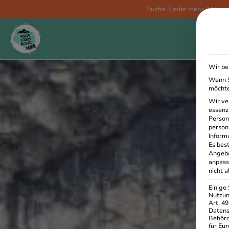
Buche 3 oder mehr Aktivi
Wir be
Wenn S
möchte
Wir ve
essenz
Person
person
Inform
Es best
Angebo
anpass
nicht 
Einige
Nutzun
Art. 49
Datens
Behörd
für Eu