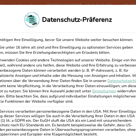
täten und sichere dir unser BESTES ANGEBOT - 15 % RABATT + ein GRATIS 
Datenschutz-Präferenz
HOME
AKTIVITÄTEN
PAKETE
UN
nötigen Ihre Einwilligung, bevor Sie unsere Website weiter besuchen können.
ie unter 16 Jahre alt sind und Ihre Einwilligung zu optionalen Services geben
n, müssen Sie Ihre Erziehungsberechtigten um Erlaubnis bitten.
rwenden Cookies und andere Technologien auf unserer Website. Einige von ihn
iell, während andere uns helfen, diese Website und Ihre Erfahrung zu verbesse
enbezogene Daten können verarbeitet werden (z. B. IP-Adressen), z. B. für
alisierte Anzeigen und Inhalte oder die Messung von Anzeigen und Inhalten.
W
ationen über die Verwendung Ihrer Daten finden Sie in unserer
Datenschutzerk
eht keine Verpflichtung, in die Verarbeitung Ihrer Daten einzuwilligen, um dies
t zu nutzen.
Sie können Ihre Auswahl jederzeit unter
Einstellungen
widerrufen
en.
Bitte beachten Sie, dass aufgrund individueller Einstellungen möglicherwe
alle Funktionen der Website verfügbar sind.
 Services verarbeiten personenbezogene Daten in den USA. Mit Ihrer Einwilligu
g dieser Services willigen Sie auch in die Verarbeitung Ihrer Daten in den US
 (1) lit. a GDPR ein. Der EuGH stuft die USA als ein Land mit unzureichendem
chutz nach EU-Standards ein. Es besteht beispielsweise die Gefahr, dass US-
en personenbezogene Daten in Überwachungsprogrammen verarbeiten, ohne
ropäerinnen und Europäer eine Klagemöglichkeit besteht.