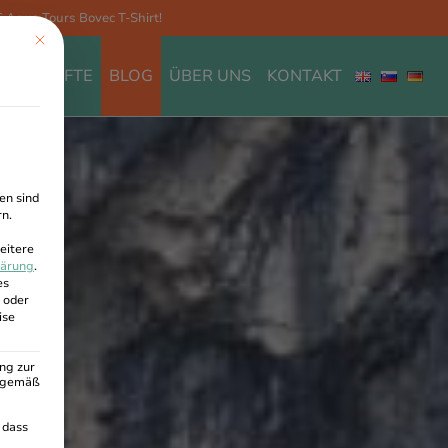
Aqua Tours Bovec T-Shirt!
This button closes the dialog. Its functionality is identical to the Nur ess
TERKÜNFTE
BLOG
ÜBER UNS
KONTAKT
en sind
rn.
eitere
lärung
.
es
 oder
ise
ng zur
A gemäß
 dass