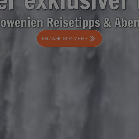
lowenien Reisetipps & Abe
ERZÄHL MIR MEHR