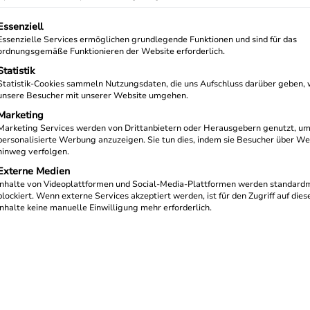
lgt eine Liste der Service-Gruppen, für die eine Einwilligun
Essenziell
Essenzielle Services ermöglichen grundlegende Funktionen und sind für das
ordnungsgemäße Funktionieren der Website erforderlich.
Statistik
Statistik-Cookies sammeln Nutzungsdaten, die uns Aufschluss darüber geben, 
unsere Besucher mit unserer Website umgehen.
Marketing
Marketing Services werden von Drittanbietern oder Herausgebern genutzt, u
personalisierte Werbung anzuzeigen. Sie tun dies, indem sie Besucher über We
hinweg verfolgen.
Externe Medien
Inhalte von Videoplattformen und Social-Media-Plattformen werden standard
blockiert. Wenn externe Services akzeptiert werden, ist für den Zugriff auf dies
Inhalte keine manuelle Einwilligung mehr erforderlich.