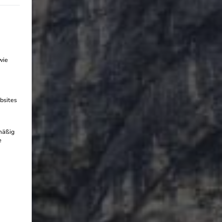
g erteilt werden kann. Die erste Service-Gruppe ist essenzi
wie
m
bsites
mäßig
e