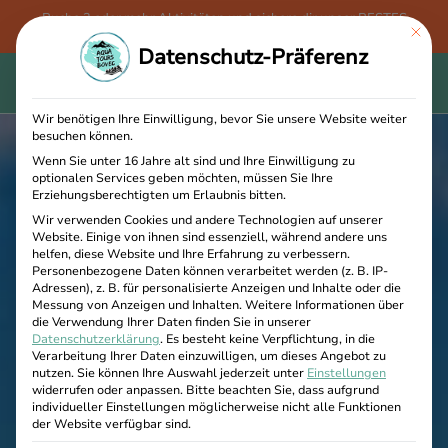
Buche 3 oder mehr Aktivitäten und sichere dir unser BESTES
This bu
ANGEBOT - 15 % RABATT + ein GRATIS Aqua Tours Bovec T-Shirt!
Datenschutz-Präferenz
Wir benötigen Ihre Einwilligung, bevor Sie unsere Website weiter
besuchen können.
Wenn Sie unter 16 Jahre alt sind und Ihre Einwilligung zu
optionalen Services geben möchten, müssen Sie Ihre
Erziehungsberechtigten um Erlaubnis bitten.
Wir verwenden Cookies und andere Technologien auf unserer
Website. Einige von ihnen sind essenziell, während andere uns
helfen, diese Website und Ihre Erfahrung zu verbessern.
Personenbezogene Daten können verarbeitet werden (z. B. IP-
Adressen), z. B. für personalisierte Anzeigen und Inhalte oder die
Messung von Anzeigen und Inhalten.
Weitere Informationen über
die Verwendung Ihrer Daten finden Sie in unserer
Datenschutzerklärung
.
Es besteht keine Verpflichtung, in die
Verarbeitung Ihrer Daten einzuwilligen, um dieses Angebot zu
nutzen.
Sie können Ihre Auswahl jederzeit unter
Einstellungen
widerrufen oder anpassen.
Bitte beachten Sie, dass aufgrund
individueller Einstellungen möglicherweise nicht alle Funktionen
der Website verfügbar sind.