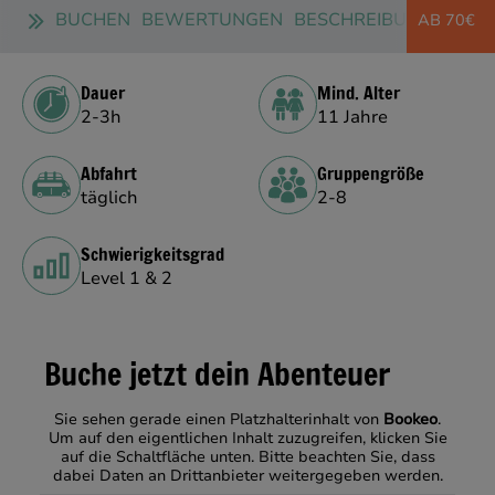
BUCHEN
BEWERTUNGEN
BESCHREIBUNG
GALL
AB 70€
Dauer
Mind. Alter
2-3h
11 Jahre
Abfahrt
Gruppengröße
täglich
2-8
Schwierigkeitsgrad
Level 1 & 2
Buche jetzt dein Abenteuer
Sie sehen gerade einen Platzhalterinhalt von
Bookeo
.
Um auf den eigentlichen Inhalt zuzugreifen, klicken Sie
auf die Schaltfläche unten. Bitte beachten Sie, dass
dabei Daten an Drittanbieter weitergegeben werden.