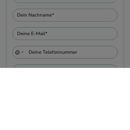
No
country
selected
ERWACHSENE