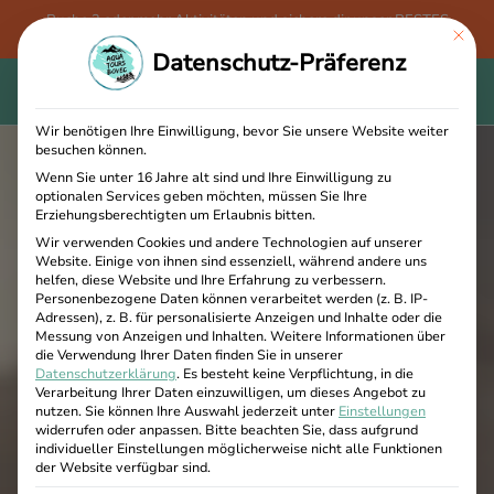
Buche 3 oder mehr Aktivitäten und sichere dir unser BESTES
This bu
ANGEBOT - 15 % RABATT + ein GRATIS Aqua Tours Bovec T-Shirt!
Datenschutz-Präferenz
Wir benötigen Ihre Einwilligung, bevor Sie unsere Website weiter
besuchen können.
Wenn Sie unter 16 Jahre alt sind und Ihre Einwilligung zu
optionalen Services geben möchten, müssen Sie Ihre
Erziehungsberechtigten um Erlaubnis bitten.
Wir verwenden Cookies und andere Technologien auf unserer
Website. Einige von ihnen sind essenziell, während andere uns
helfen, diese Website und Ihre Erfahrung zu verbessern.
Personenbezogene Daten können verarbeitet werden (z. B. IP-
Adressen), z. B. für personalisierte Anzeigen und Inhalte oder die
Messung von Anzeigen und Inhalten.
Weitere Informationen über
die Verwendung Ihrer Daten finden Sie in unserer
Datenschutzerklärung
.
Es besteht keine Verpflichtung, in die
Verarbeitung Ihrer Daten einzuwilligen, um dieses Angebot zu
nutzen.
Sie können Ihre Auswahl jederzeit unter
Einstellungen
widerrufen oder anpassen.
Bitte beachten Sie, dass aufgrund
individueller Einstellungen möglicherweise nicht alle Funktionen
der Website verfügbar sind.