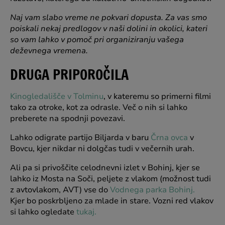
Naj vam slabo vreme ne pokvari dopusta. Za vas smo
poiskali nekaj predlogov v naši dolini in okolici, kateri
so vam lahko v pomoč pri organiziranju vašega
deževnega vremena.
DRUGA PRIPOROČILA
Kinogledališče v Tolminu
, v kateremu so primerni filmi
tako za otroke, kot za odrasle. Več o nih si lahko
preberete na spodnji povezavi.
Lahko odigrate partijo Biljarda v baru
Črna ovca
v
Bovcu, kjer nikdar ni dolgčas tudi v večernih urah.
Ali pa si privoščite celodnevni izlet v Bohinj, kjer se
lahko iz Mosta na Soči, peljete z vlakom (možnost tudi
z avtovlakom, AVT) vse do
Vodnega parka Bohinj.
Kjer bo poskrbljeno za mlade in stare. Vozni red vlakov
si lahko ogledate
tukaj.