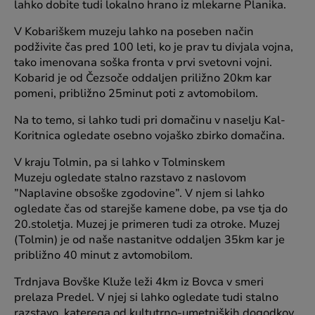
lahko dobite tudi lokalno hrano iz mlekarne Planika.
V Kobariškem muzeju lahko na poseben način
podživite čas pred 100 leti, ko je prav tu divjala vojna,
tako imenovana soška fronta v prvi svetovni vojni.
Kobarid je od Čezsoče oddaljen priližno 20km kar
pomeni, približno 25minut poti z avtomobilom.
Na to temo, si lahko tudi pri domačinu v naselju Kal-
Koritnica ogledate osebno vojaško zbirko domačina.
V kraju Tolmin, pa si lahko v Tolminskem
Muzeju ogledate stalno razstavo z naslovom
”Naplavine obsoške zgodovine”. V njem si lahko
ogledate čas od starejše kamene dobe, pa vse tja do
20.stoletja. Muzej je primeren tudi za otroke. Muzej
(Tolmin) je od naše nastanitve oddaljen 35km kar je
približno 40 minut z avtomobilom.
Trdnjava Bovške Kluže leži 4km iz Bovca v smeri
prelaza Predel. V njej si lahko ogledate tudi stalno
razstavo, katerega od kultutrno-umetniških dogodkov.