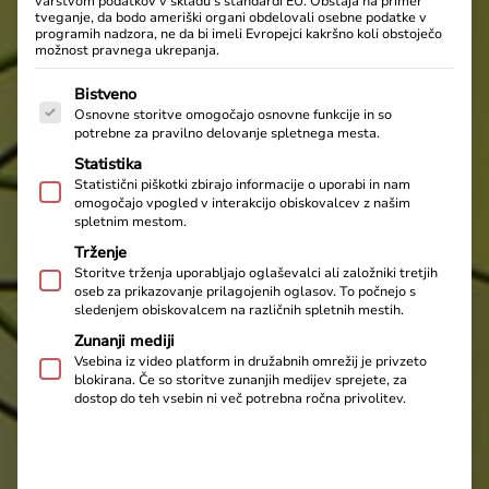
varstvom podatkov v skladu s standardi EU. Obstaja na primer
tveganje, da bodo ameriški organi obdelovali osebne podatke v
programih nadzora, ne da bi imeli Evropejci kakršno koli obstoječo
možnost pravnega ukrepanja.
V nadaljevanju je seznam skupin storitev, za katere je mo
Bistveno
Osnovne storitve omogočajo osnovne funkcije in so
potrebne za pravilno delovanje spletnega mesta.
Statistika
Statistični piškotki zbirajo informacije o uporabi in nam
omogočajo vpogled v interakcijo obiskovalcev z našim
spletnim mestom.
Trženje
Storitve trženja uporabljajo oglaševalci ali založniki tretjih
oseb za prikazovanje prilagojenih oglasov. To počnejo s
sledenjem obiskovalcem na različnih spletnih mestih.
Zunanji mediji
Vsebina iz video platform in družabnih omrežij je privzeto
blokirana. Če so storitve zunanjih medijev sprejete, za
dostop do teh vsebin ni več potrebna ročna privolitev.