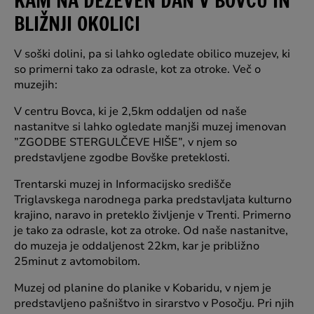
KAM NA DEŽEVEN DAN V BOVCU IN
BLIŽNJI OKOLICI
V soški dolini, pa si lahko ogledate obilico muzejev, ki
so primerni tako za odrasle, kot za otroke. Več o
muzejih:
V centru Bovca, ki je 2,5km oddaljen od naše
nastanitve si lahko ogledate manjši muzej imenovan
”ZGODBE STERGULČEVE HIŠE”, v njem so
predstavljene zgodbe Bovške preteklosti.
Trentarski muzej in Informacijsko središče
Triglavskega narodnega parka predstavljata kulturno
krajino, naravo in preteklo življenje v Trenti. Primerno
je tako za odrasle, kot za otroke. Od naše nastanitve,
do muzeja je oddaljenost 22km, kar je približno
25minut z avtomobilom.
Muzej od planine do planike v Kobaridu, v njem je
predstavljeno pašništvo in sirarstvo v Posočju. Pri njih