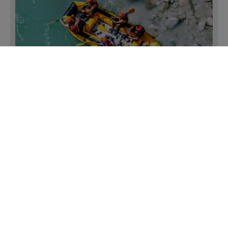
Doživite najboljše vodne avanture v Bovcu