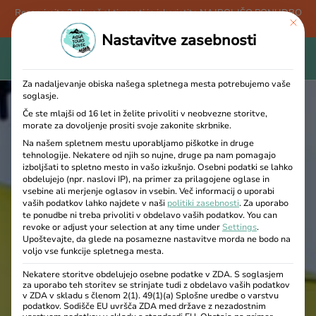
Rezervirajte 3 ali več aktivnosti in izkoristite NAJBOLJŠO PONUDBO
This bu
- 15 % POPUSTA + BREZPLAČNO majico Aqua Tours Bovec!
Nastavitve zasebnosti
Za nadaljevanje obiska našega spletnega mesta potrebujemo vaše
soglasje.
Če ste mlajši od 16 let in želite privoliti v neobvezne storitve,
morate za dovoljenje prositi svoje zakonite skrbnike.
Na našem spletnem mestu uporabljamo piškotke in druge
tehnologije. Nekatere od njih so nujne, druge pa nam pomagajo
izboljšati to spletno mesto in vašo izkušnjo.
Osebni podatki se lahko
obdelujejo (npr. naslovi IP), na primer za prilagojene oglase in
vsebine ali merjenje oglasov in vsebin.
Več informacij o uporabi
vaših podatkov lahko najdete v naši
politiki zasebnosti
.
Za uporabo
te ponudbe ni treba privoliti v obdelavo vaših podatkov.
You can
revoke or adjust your selection at any time under
Settings
.
Upoštevajte, da glede na posamezne nastavitve morda ne bodo na
voljo vse funkcije spletnega mesta.
Nekatere storitve obdelujejo osebne podatke v ZDA. S soglasjem
za uporabo teh storitev se strinjate tudi z obdelavo vaših podatkov
v ZDA v skladu s členom 2(1). 49(1)(a) Splošne uredbe o varstvu
podatkov. Sodišče EU uvršča ZDA med države z nezadostnim